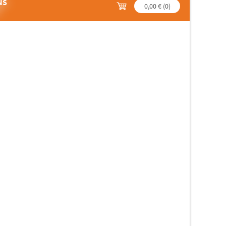
NS
0,00 €
(
0
)