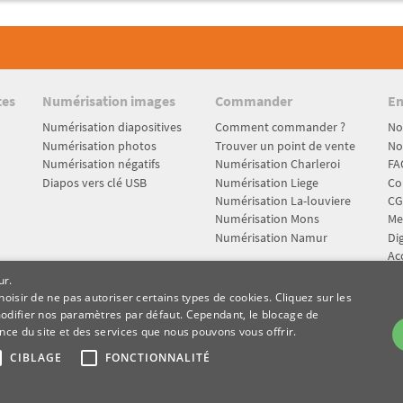
tes
Numérisation images
Commander
En
Numérisation diapositives
Comment commander ?
No
Numérisation photos
Trouver un point de vente
No
Numérisation négatifs
Numérisation Charleroi
FA
Diapos vers clé USB
Numérisation Liege
Co
Numérisation La-louviere
CG
Numérisation Mons
Me
Numérisation Namur
Dig
Acc
pa
ur.
Pr
oisir de ne pas autoriser certains types de cookies. Cliquez sur les
modifier nos paramètres par défaut. Cependant, le blocage de
nce du site et des services que nous pouvons vous offrir.
CIBLAGE
FONCTIONNALITÉ