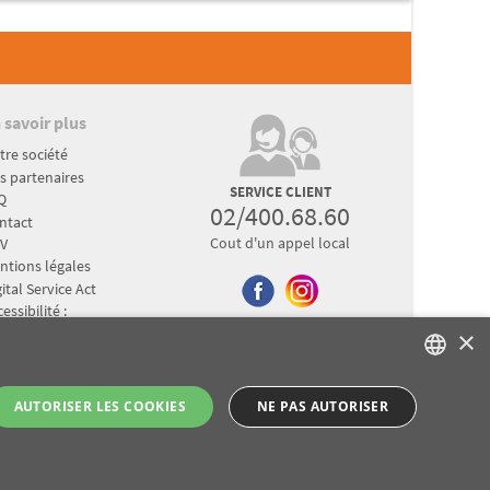
 savoir plus
tre société
s partenaires
SERVICE CLIENT
Q
02/400.68.60
ntact
Cout d'un appel local
V
ntions légales
ital Service Act
essibilité :
rtiellement conforme
×
otection de vos données
FRENCH
AUTORISER LES COOKIES
NE PAS AUTORISER
DUTCH
GERMAN