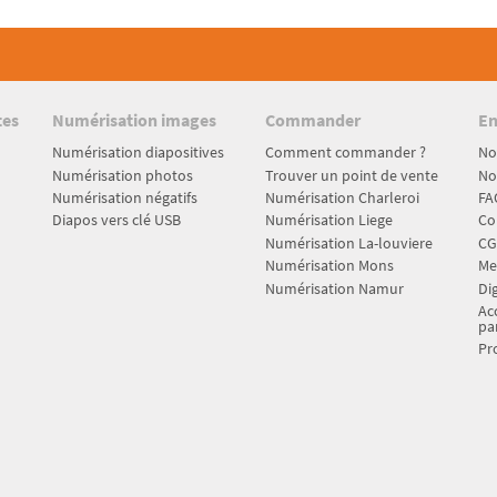
tes
Numérisation images
Commander
En
Numérisation diapositives
Comment commander ?
No
Numérisation photos
Trouver un point de vente
No
Numérisation négatifs
Numérisation Charleroi
FA
Diapos vers clé USB
Numérisation Liege
Co
Numérisation La-louviere
CG
Numérisation Mons
Me
Numérisation Namur
Dig
Acc
pa
Pr