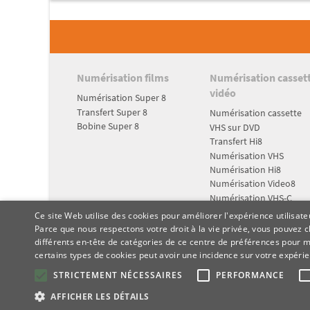
Numérisation films
Numérisation casset
vidéo
Numérisation Super 8
Transfert Super 8
Numérisation cassette
Bobine Super 8
VHS sur DVD
Transfert Hi8
Numérisation VHS
Numérisation Hi8
Numérisation Video8
Numérisation VHS-C
Numérisation MiniDV
Ce site Web utilise des cookies pour améliorer l'expérience utilisate
Parce que nous respectons votre droit à la vie privée, vous pouvez ch
différents en-tête de catégories de ce centre de préférences pour 
certains types de cookies peut avoir une incidence sur votre expérie
STRICTEMENT NÉCESSAIRES
PERFORMANCE
AFFICHER LES DÉTAILS